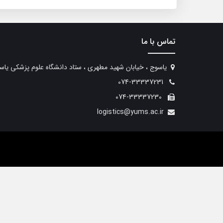
تماس با ما
یاسوج ، خیابان شهید مطهری ، ستاد دانشگاه علوم پزشکی یاس
074-33337231
074-33337230
logistics@yums.ac.ir